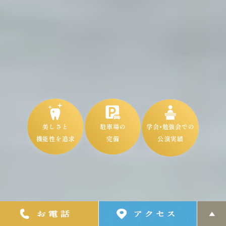
美しさと
駐車場の
学会•勉強会での
機能性を追求
完備
公演実績